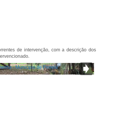
orrentes de intervenção, com a descrição dos
tervencionado.
zenha - Município de Penela