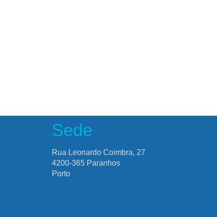
Sede
Rua Leonardo Coimbra, 27
4200-365 Paranhos
Porto