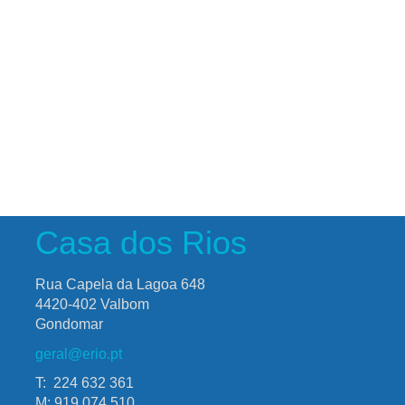
Casa dos Rios
Rua Capela da Lagoa 648
4420-402 Valbom
Gondomar
geral@erio.pt
T: 224 632 361
M: 919 074 510