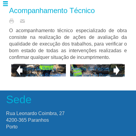
Acompanhamento Técnico
O acompanhamento técnico especializado de obra
consiste na realização de ações de avaliação da
qualidade de execução dos trabalhos, para verificar o
bom estado de todas as intervenções realizadas e
confirmar qualquer situação de incumprimento.
Ribeira da Bouça -
Ribeira do Pessegueiro -
Município de Penela
Município de Pampilhosa
da Serra
Sede
Rua Leonardo Coimbra, 27
4200-365 Paranhos
Porto