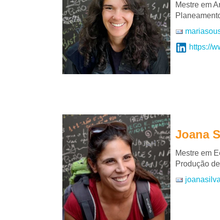
Mestre em Ar
Planeamento 
mariasou
https://
Joana S
Mestre em Ec
Produção de
joanasilv