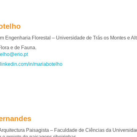
otelho
m Engenharia Florestal – Universidade de Trás os Montes e Al
lora e de Fauna.
telho@erio.pt
t.linkedin.com/in/mariabotelho
ernandes
rquitectura Paisagista – Faculdade de Ciências da Universida
e projeto de paisagens ribeirinhas.