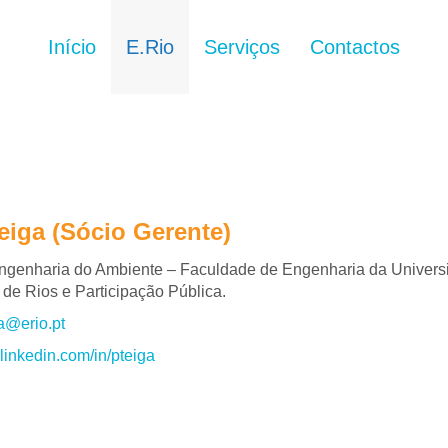
Início
E.Rio
Serviços
Contactos
eiga (Sócio Gerente)
ngenharia do Ambiente – Faculdade de Engenharia da Universi
 de Rios e Participação Pública.
a@erio.pt
t.linkedin.com/in/pteiga