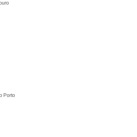
ouro
o Porto