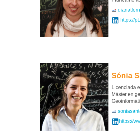
dianatfer
https://p
Sónia S
Licenciada e
Máster en ge
Geoinformáti
soniasant
https://w