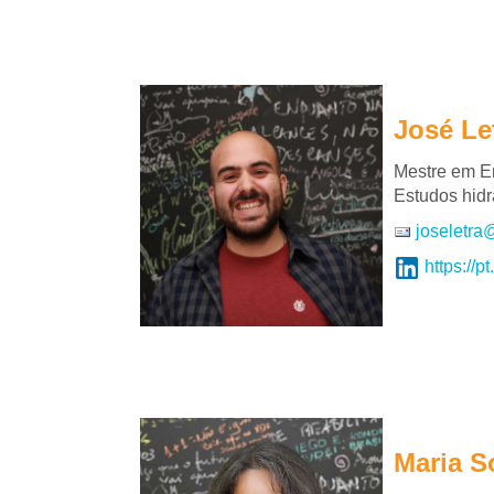
José Le
Mestre em En
Estudos hidr
joseletra
https://p
Maria S