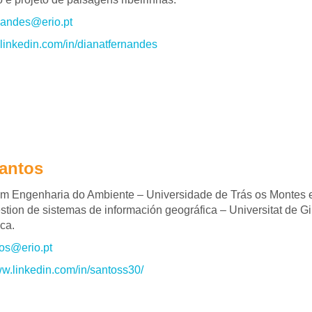
nandes@erio.pt
t.linkedin.com/in/dianatfernandes
antos
m Engenharia do Ambiente – Universidade de Trás os Montes e
stion de sistemas de información geográfica – Universitat de Gi
ca.
os@erio.pt
ww.linkedin.com/in/santoss30/