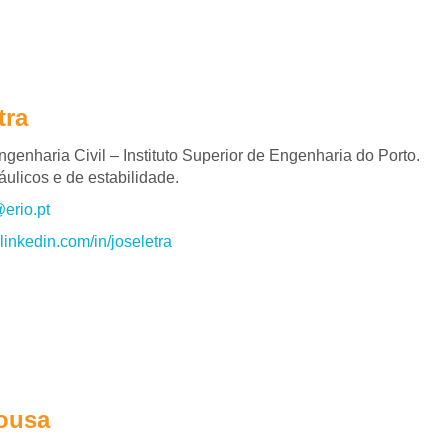
tra
genharia Civil – Instituto Superior de Engenharia do Porto.
áulicos e de estabilidade.
@erio.pt
t.linkedin.com/in/joseletra
ousa