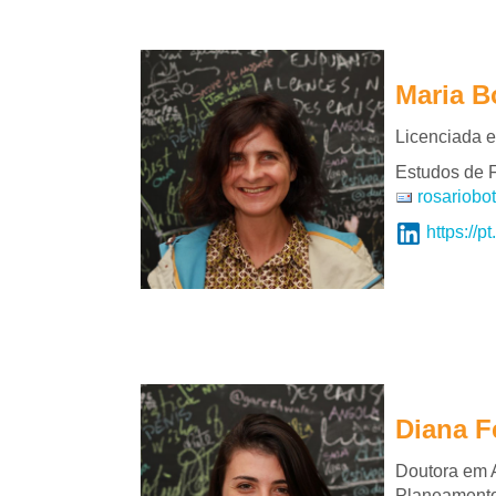
Maria B
Licenciada e
Estudos de F
rosariobo
https://p
Diana F
Doutora em A
Planeamento 