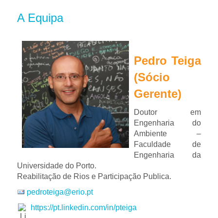
A Equipa
Pedro Teiga
(Sócio
Gerente)
Doutor em
Engenharia do
Ambiente –
Faculdade de
Engenharia da
Universidade do Porto.
Reabilitação de Rios e Participação Publica.
pedroteiga@erio.pt
https://pt.linkedin.com/in/pteiga