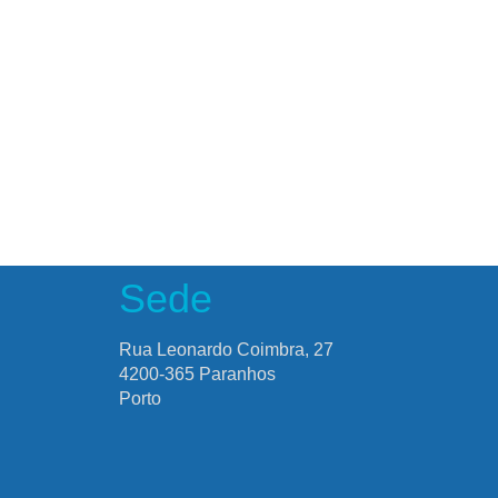
Sede
Rua Leonardo Coimbra, 27
4200-365 Paranhos
Porto