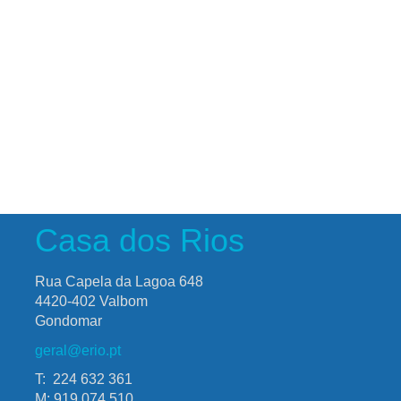
Casa dos Rios
Rua Capela da Lagoa 648
4420-402 Valbom
Gondomar
geral@erio.pt
T: 224 632 361
M: 919 074 510