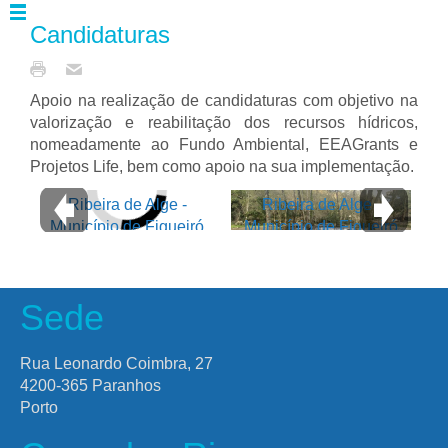
Candidaturas
Apoio na realização de candidaturas com objetivo na
valorização e reabilitação dos recursos hídricos,
nomeadamente ao Fundo Ambiental, EEAGrants e
Projetos Life, bem como apoio na sua implementação.
Ribeira de Alge -
Ribeira de Alge -
Município de Figueiró
Município de Figueiró
dos Vinhos
dos Vinhos
Sede
Rua Leonardo Coimbra, 27
4200-365 Paranhos
Porto